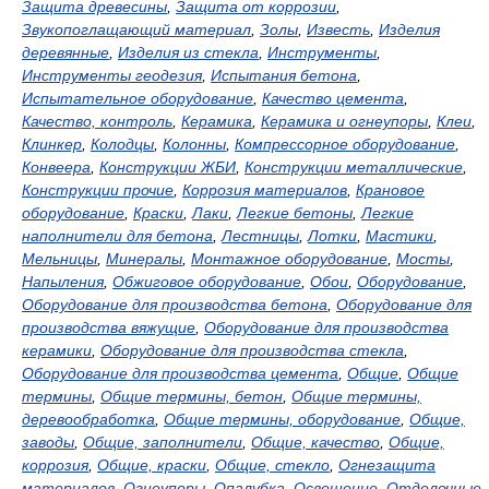
Защита древесины
,
Защита от коррозии
,
Звукопоглащающий материал
,
Золы
,
Известь
,
Изделия
деревянные
,
Изделия из стекла
,
Инструменты
,
Инструменты геодезия
,
Испытания бетона
,
Испытательное оборудование
,
Качество цемента
,
Качество, контроль
,
Керамика
,
Керамика и огнеупоры
,
Клеи
,
Клинкер
,
Колодцы
,
Колонны
,
Компрессорное оборудование
,
Конвеера
,
Конструкции ЖБИ
,
Конструкции металлические
,
Конструкции прочие
,
Коррозия материалов
,
Крановое
оборудование
,
Краски
,
Лаки
,
Легкие бетоны
,
Легкие
наполнители для бетона
,
Лестницы
,
Лотки
,
Мастики
,
Мельницы
,
Минералы
,
Монтажное оборудование
,
Мосты
,
Напыления
,
Обжиговое оборудование
,
Обои
,
Оборудование
,
Оборудование для производства бетона
,
Оборудование для
производства вяжущие
,
Оборудование для производства
керамики
,
Оборудование для производства стекла
,
Оборудование для производства цемента
,
Общие
,
Общие
термины
,
Общие термины, бетон
,
Общие термины,
деревообработка
,
Общие термины, оборудование
,
Общие,
заводы
,
Общие, заполнители
,
Общие, качество
,
Общие,
коррозия
,
Общие, краски
,
Общие, стекло
,
Огнезащита
материалов
,
Огнеупоры
,
Опалубка
,
Освещение
,
Отделочные