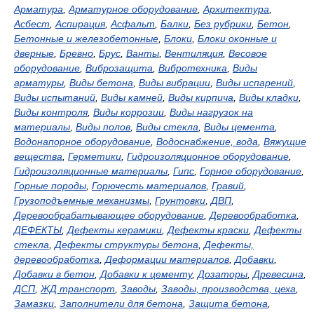
Арматура
,
Арматурное оборудование
,
Архитектура
,
Асбест
,
Аспирация
,
Асфальт
,
Балки
,
Без рубрики
,
Бетон
,
Бетонные и железобетонные
,
Блоки
,
Блоки оконные и
дверные
,
Бревно
,
Брус
,
Ванты
,
Вентиляция
,
Весовое
оборудование
,
Виброзащита
,
Вибротехника
,
Виды
арматуры
,
Виды бетона
,
Виды вибрации
,
Виды испарений
,
Виды испытаний
,
Виды камней
,
Виды кирпича
,
Виды кладки
,
Виды контроля
,
Виды коррозии
,
Виды нагрузок на
материалы
,
Виды полов
,
Виды стекла
,
Виды цемента
,
Водонапорное оборудование
,
Водоснабжение, вода
,
Вяжущие
вещества
,
Герметики
,
Гидроизоляционное оборудование
,
Гидроизоляционные материалы
,
Гипс
,
Горное оборудование
,
Горные породы
,
Горючесть материалов
,
Гравий
,
Грузоподъемные механизмы
,
Грунтовки
,
ДВП
,
Деревообрабатывающее оборудование
,
Деревообработка
,
ДЕФЕКТЫ
,
Дефекты керамики
,
Дефекты краски
,
Дефекты
стекла
,
Дефекты структуры бетона
,
Дефекты,
деревообработка
,
Деформации материалов
,
Добавки
,
Добавки в бетон
,
Добавки к цементу
,
Дозаторы
,
Древесина
,
ДСП
,
ЖД транспорт
,
Заводы
,
Заводы, производства, цеха
,
Замазки
,
Заполнители для бетона
,
Защита бетона
,