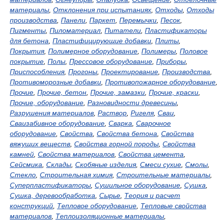
материалы
,
Отклонения при испытаниях
,
Отходы
,
Отходы
производства
,
Панели
,
Паркет
,
Перемычки
,
Песок
,
Пигменты
,
Пиломатериал
,
Питатели
,
Пластификаторы
для бетона
,
Пластифицирующие добавки
,
Плиты
,
Покрытия
,
Полимерное оборудование
,
Полимеры
,
Половое
покрытие
,
Полы
,
Прессовое оборудование
,
Приборы
,
Приспособления
,
Прогоны
,
Проектирование
,
Производства
,
Противоморозные добавки
,
Противопожарное оборудование
,
Прочие
,
Прочие, бетон
,
Прочие, замазки
,
Прочие, краски
,
Прочие, оборудование
,
Разновидности древесины
,
Разрушения материалов
,
Раствор
,
Ригеля
,
Сваи
,
Сваизабивное оборудование
,
Сварка
,
Сварочное
оборудование
,
Свойства
,
Свойства бетона
,
Свойства
вяжущих веществ
,
Свойства горной породы
,
Свойства
камней
,
Свойства материалов
,
Свойства цемента
,
Сейсмика
,
Склады
,
Скобяные изделия
,
Смеси сухие
,
Смолы
,
Стекло
,
Строительная химия
,
Строительные материалы
,
Суперпластификаторы
,
Сушильное оборудование
,
Сушка
,
Сушка, деревообработка
,
Сырье
,
Теория и расчет
конструкций
,
Тепловое оборудование
,
Тепловые свойства
материалов
,
Теплоизоляционные материалы
,