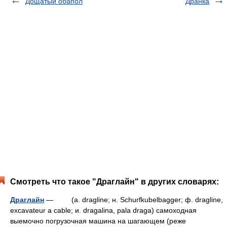
Дощатый обапол
Дранка
Смотреть что такое "Драглайн" в других словарях:
Драглайн
— (a. dragline; н. Schurfkubelbagger; ф. dragline,
excavateur a cable; и. dragalina, pala draga) самоходная
выемочно погрузочная машина на шагающем (реже