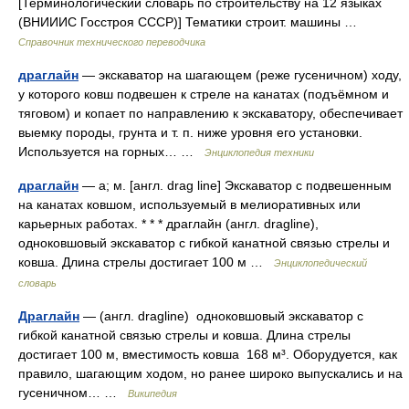
[Терминологический словарь по строительству на 12 языках
(ВНИИИС Госстроя СССР)] Тематики строит. машины …
Справочник технического переводчика
драглайн
— экскаватор на шагающем (реже гусеничном) ходу,
у которого ковш подвешен к стреле на канатах (подъёмном и
тяговом) и копает по направлению к экскаватору, обеспечивает
выемку породы, грунта и т. п. ниже уровня его установки.
Используется на горных… …
Энциклопедия техники
драглайн
— а; м. [англ. drag line] Экскаватор с подвешенным
на канатах ковшом, используемый в мелиоративных или
карьерных работах. * * * драглайн (англ. dragline),
одноковшовый экскаватор с гибкой канатной связью стрелы и
ковша. Длина стрелы достигает 100 м …
Энциклопедический
словарь
Драглайн
— (англ. dragline) одноковшовый экскаватор с
гибкой канатной связью стрелы и ковша. Длина стрелы
достигает 100 м, вместимость ковша 168 м³. Оборудуется, как
правило, шагающим ходом, но ранее широко выпускались и на
гусеничном… …
Википедия